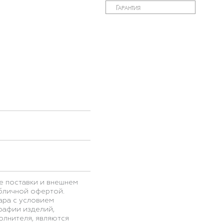
Гарантия
е поставки и внешнем
убличной офертой.
ара с условием
рафии изделий,
олнителя, являются