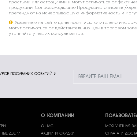
простыми иллюстрациями и могут отличаться от фактиче
продукции. Сопровождающие Продукцию описания/харак
претендуют на исчерпывающую информативность и могут
Указанные на сайте цены носят исключительно информ
могут отличаться от действительных цен в торговом зале
уточняйте у наших консультантов.
КУРСЕ ПОСЛЕДНИХ СОБЫТИЙ И
О КОМПАНИИ
ПОЛЬЗОВАТ
ЕРИ
О НАС
МОЯ УЧЕТНАЯ З
НЫЕ ДВЕРИ
АКЦИИ И СКИДКИ
ОПЛАТА И ДОСТ