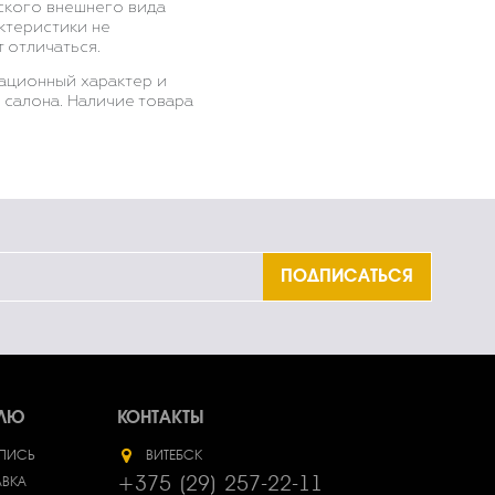
ского внешнего вида
теристики не
 отличаться.
ационный характер и
 салона. Наличие товара
ПОДПИСАТЬСЯ
ЕЛЮ
КОНТАКТЫ
АПИСЬ
ВИТЕБСК
+375 (29) 257-22-11
АВКА