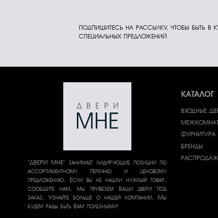
ПОДПИШИТЕСЬ НА РАССЫЛКУ, ЧТОБЫ БЫТЬ В 
СПЕЦИАЛЬНЫХ ПРЕДЛОЖЕНИЙ
КАТАЛОГ
ВХОДНЫЕ ДВ
МЕЖКОМНАТ
ФУРНИТУРА 
БРЕНДЫ
РАСПРОДА
"ДВЕРИ МНЕ" занимает лидирующие позиции по
ассортиментному перечню и ценовому
предложению. Если вы не нашли нужный товар,
сообщите нам, мы привезем Ваши двери под
заказ. Узнайте больше о нашей компании. Мы
будем рады быть Вам полезными!