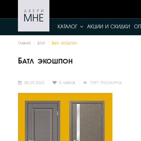
КАТАЛОГ
АКЦИИ И СКИДКИ
ОП
Главная
Блог
Батл экошпон
Батл экошпон
08.09.2022
0
лайков
7097 просмотров